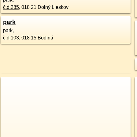
č.d.
285
,
018 21
Dolný Lieskov
park
park,
č.d.
103
,
018 15
Bodiná