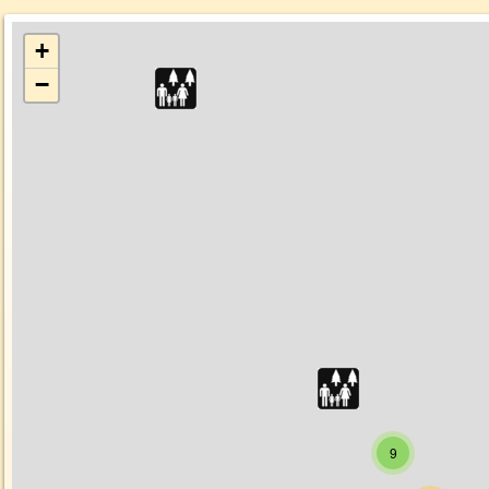
+
−
9