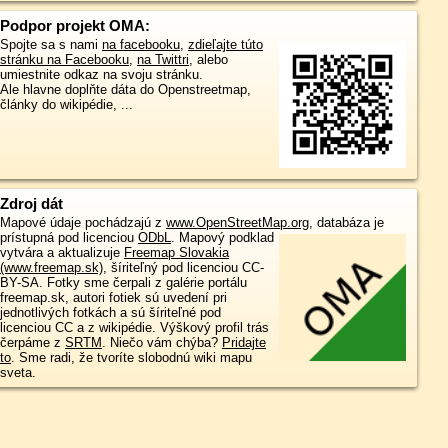
Podpor projekt OMA:
Spojte sa s nami
na facebooku
,
zdieľajte túto
stránku na Facebooku
,
na Twittri
, alebo
umiestnite odkaz na svoju stránku.
Ale hlavne doplňte dáta do Openstreetmap,
články do wikipédie, ...
Zdroj dát
Mapové údaje pochádzajú z
www.OpenStreetMap.org
, databáza je
prístupná pod licenciou
ODbL
.
Mapový podklad
vytvára a aktualizuje
Freemap Slovakia
(www.freemap.sk)
, šíriteľný pod licenciou CC-
BY-SA. Fotky sme čerpali z galérie portálu
freemap.sk, autori fotiek sú uvedení pri
jednotlivých fotkách a sú šíriteľné pod
licenciou CC a z wikipédie. Výškový profil trás
čerpáme z
SRTM
. Niečo vám chýba?
Pridajte
to
. Sme radi, že tvoríte slobodnú wiki mapu
sveta.