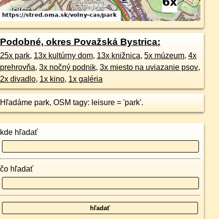
Podobné, okres Považská Bystrica:
25x park
,
13x kultúrny dom
,
13x knižnica
,
5x múzeum
,
4x
prehrovňa
,
3x nočný podnik
,
3x miesto na uviazanie psov
,
2x divadlo
,
1x kino
,
1x galéria
Hľadáme park, OSM tagy: leisure = 'park'.
kde hľadať
čo hľadať