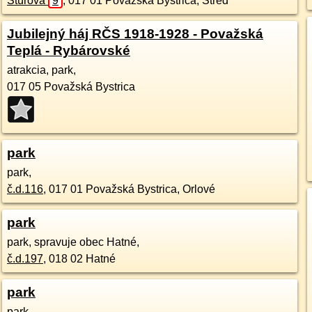
Štúrova
9
,
017 01
Považská Bystrica, Stred
Jubilejný háj RČS 1918-1928 - Považská
Teplá - Rybárovské
atrakcia, park,
017 05
Považská Bystrica
park
park,
č.d.
116
,
017 01
Považská Bystrica, Orlové
park
park, spravuje obec Hatné,
č.d.
197
,
018 02
Hatné
park
park,