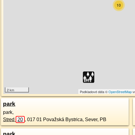
10
2 km
Podkladové dáta ©
OpenStreetMap
v
park
park,
Stred
20
,
017 01
Považská Bystrica, Sever, PB
park