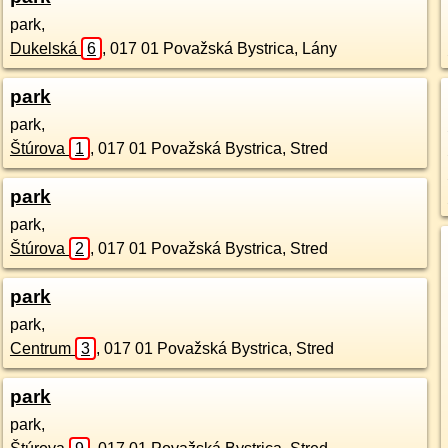
park,
Dukelská
6
,
017 01
Považská Bystrica, Lány
park
park,
Štúrova
1
,
017 01
Považská Bystrica, Stred
park
park,
Štúrova
2
,
017 01
Považská Bystrica, Stred
park
park,
Centrum
3
,
017 01
Považská Bystrica, Stred
park
park,