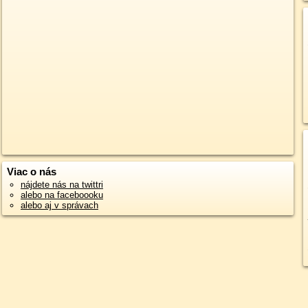
Viac o nás
nájdete nás na twittri
alebo na faceboooku
alebo aj v správach