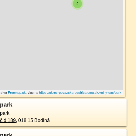
2
rstva
Freemap.sk
, viac na
https://okres-povazska-bystrica.oma.sk/volny-cas/park
park
park,
č.d.
189
,
018 15
Bodiná
park