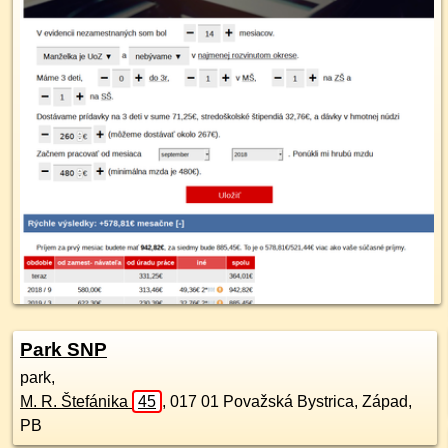
Park SNP
park,
M. R. Štefánika
45
,
017 01
Považská Bystrica, Západ,
PB