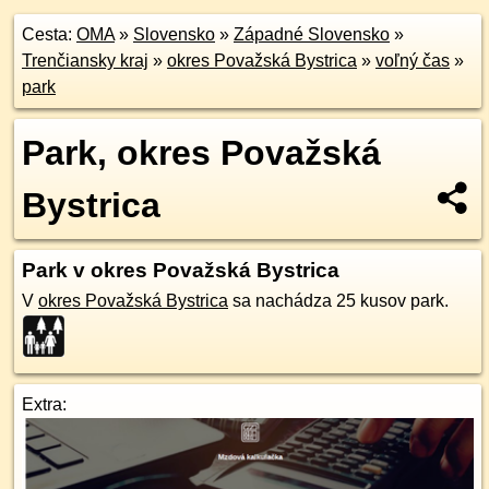
Cesta:
OMA
»
Slovensko
»
Západné Slovensko
»
Trenčiansky kraj
»
okres Považská Bystrica
»
voľný čas
»
park
Park, okres Považská
Bystrica
Park v okres Považská Bystrica
V
okres Považská Bystrica
sa nachádza 25 kusov park.
Extra: