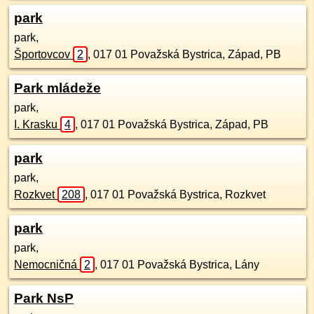
park
park,
Športovcov
2
,
017 01
Považská Bystrica, Západ, PB
Park mládeže
park,
I. Krasku
4
,
017 01
Považská Bystrica, Západ, PB
park
park,
Rozkvet
208
,
017 01
Považská Bystrica, Rozkvet
park
park,
Nemocničná
2
,
017 01
Považská Bystrica, Lány
Park NsP